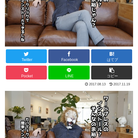
Twitter
Facebook
はてブ
Pocket
LINE
コピー
2017.08.13
2017.11.19