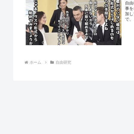
自由
事を
加し
で、
ホーム
自由研究